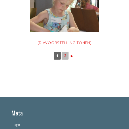
[DIAVOORSTELLING TONEN]
1
2
►
Meta
Login