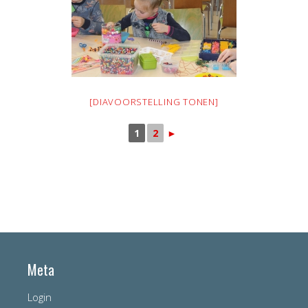
[DIAVOORSTELLING TONEN]
1
2
►
Meta
Login