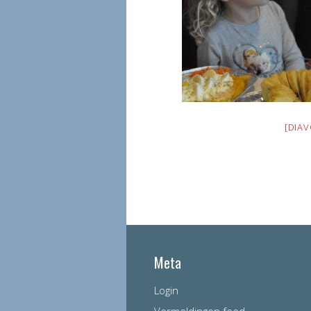
[DIA
Meta
Login