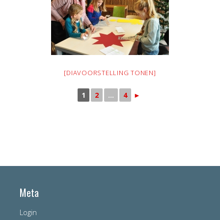
[DIAVOORSTELLING TONEN]
1
2
...
4
►
Meta
Login